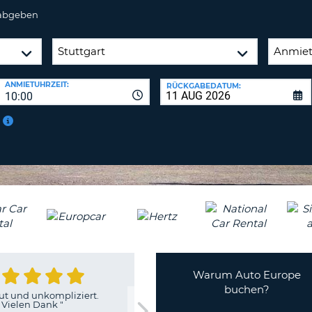
BE
 abgeben
ANMIETUHRZEIT:
RÜCKGABEDATUM:
10:00
Warum Auto Europe
buchen?
ut und unkompliziert.
Vielen Dank
"