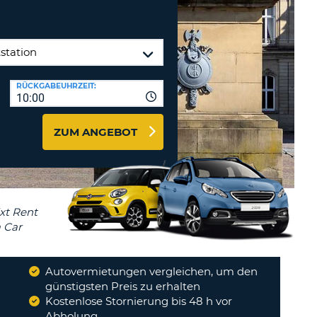
ZEICHEN
STÄTIGEN
MINDESTENS
Reisebüros & Web-Affiliates
EIN
LOGIN
GROSSBUCHSTABE
MINDESTENS
PASSWORT
RÜCKGABEUHRZEIT:
ZURÜCKSETZEN
EIN
10:00
KLEINBUCHSTABE
MINDESTENS
CANCEL
ZUM ANGEBOT
EINE
ZAHL
MINDESTENS
EIN
SONDERZEICHEN
Autovermietungen vergleichen, um den
günstigsten Preis zu erhalten
Kostenlose Stornierung bis 48 h vor
Abholung