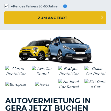
s
Alter des Fahrers 30-65 Jahre
ZUM ANGEBOT
s
AUTOVERMIETUNG IN
GERA JETZT BUCHEN
Z