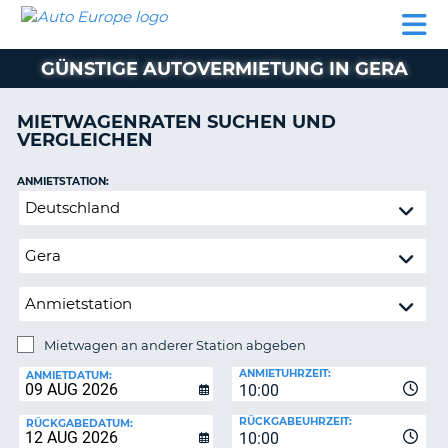
AUTO
MIETWAGEN
WOHNMOBILE
MIETWAGEN
PARTNER
HILFE
EUROPE
MIETEN
WOHNMOBILE
GÜNSTIGE AUTOVERMIETUNG IN GERA
N
MIETEN
PARTNER
MIETWAGENRATEN SUCHEN UND
NE
VERGLEICHEN
HILFE
NG
MEIN
ANMIETSTATION:
KONTO
Mietwagen
MEINE
an
BUCHUNG
anderer
Station
OESTERREICH
abgeben
Mietwagen an anderer Station abgeben
RÜCKGABESTATION:
ANMIETUHRZEIT:
ANMIETDATUM:
10:00
?
RÜCKGABEUHRZEIT:
RÜCKGABEDATUM:
10:00