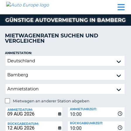
AUTO
MIETWAGEN
WOHNMOBILE
MIETWAGEN
PARTNER
HILFE
EUROPE
MIETEN
WOHNMOBILE
GÜNSTIGE AUTOVERMIETUNG IN BAMBERG
N
MIETEN
PARTNER
MIETWAGENRATEN SUCHEN UND
NE
VERGLEICHEN
HILFE
NG
MEIN
ANMIETSTATION:
KONTO
Mietwagen
MEINE
an
BUCHUNG
anderer
Station
OESTERREICH
abgeben
Mietwagen an anderer Station abgeben
RÜCKGABESTATION:
ANMIETUHRZEIT:
ANMIETDATUM:
10:00
?
RÜCKGABEUHRZEIT:
RÜCKGABEDATUM:
10:00