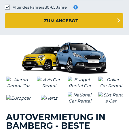
s
Alter des Fahrers 30-65 Jahre
ZUM ANGEBOT
s
AUTOVERMIETUNG IN
BAMBERG - BESTE
Z