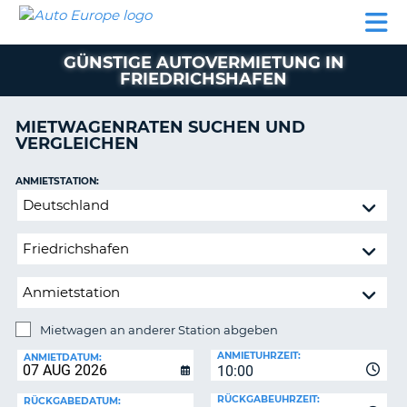
AUTO
MIETWAGEN
WOHNMOBILE
MIETWAGEN
PARTNER
HILFE
EUROPE
MIETEN
WOHNMOBILE
GÜNSTIGE AUTOVERMIETUNG IN
N
MIETEN
FRIEDRICHSHAFEN
PARTNER
NE
MIETWAGENRATEN SUCHEN UND
HILFE
NG
VERGLEICHEN
MEIN
KONTO
ANMIETSTATION:
Mietwagen
MEINE
an
BUCHUNG
anderer
OESTERREICH
Station
abgeben
Mietwagen an anderer Station abgeben
RÜCKGABESTATION:
ANMIETUHRZEIT:
ANMIETDATUM:
?
10:00
RÜCKGABEUHRZEIT:
RÜCKGABEDATUM: