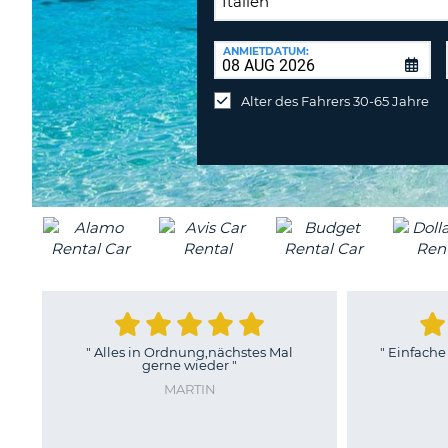
RÜCKGABESTATION:
ANMIETDATUM:
Mietwagen
an
Alter des Fahrers 30-65 Jahre
anderer
Station
abgeben
"
Alles in Ordnung,nächstes Mal
"
Einfache
gerne wieder
"
MARTIN