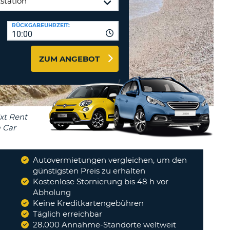
ZEICHEN
STÄTIGEN
MINDESTENS
Reisebüros & Web-Affiliates
RÜCKGABEUHRZEIT:
EIN
10:00
LOGIN
GROSSBUCHSTABE
MINDESTENS
PASSWORT
ZUM ANGEBOT
ZURÜCKSETZEN
EIN
KLEINBUCHSTABE
MINDESTENS
CANCEL
EINE
ZAHL
MINDESTENS
EIN
SONDERZEICHEN
Autovermietungen vergleichen, um den
günstigsten Preis zu erhalten
Kostenlose Stornierung bis 48 h vor
Abholung
Keine Kreditkartengebühren
Täglich erreichbar
28.000 Annahme-Standorte weltweit