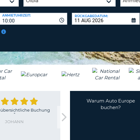
BE
ANMIETUHRZEIT:
RÜCKGABEDATUM:
10:00
Warum Auto Europe
buchen?
 übersichtliche Buchung
"
JOHANN