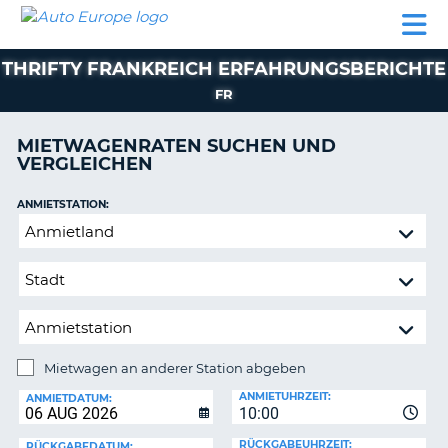
AUTO
MIETWAGEN
WOHNMOBILE
MIETWAGEN
PARTNER
HILFE
EUROPE
MIETEN
WOHNMOBILE
THRIFTY FRANKREICH ERFAHRUNGSBERICHTE
N
MIETEN
FR
PARTNER
NE
HILFE
MIETWAGENRATEN SUCHEN UND
NG
VERGLEICHEN
MEIN
KONTO
ANMIETSTATION:
MEINE
Mietwagen
BUCHUNG
an
anderer
OESTERREICH
Station
abgeben
Mietwagen an anderer Station abgeben
RÜCKGABESTATION:
?
ANMIETUHRZEIT:
ANMIETDATUM:
10:00
RÜCKGABEUHRZEIT:
RÜCKGABEDATUM: