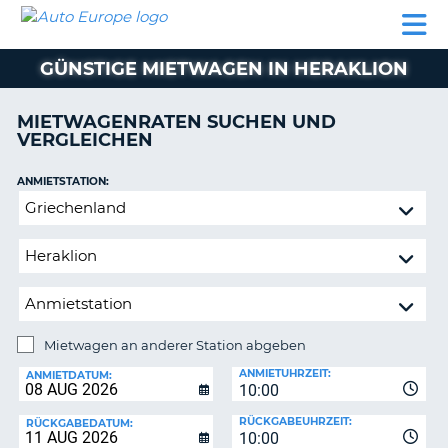
AUTO
MIETWAGEN
WOHNMOBILE
MIETWAGEN
PARTNER
HILFE
EUROPE
MIETEN
WOHNMOBILE
GÜNSTIGE MIETWAGEN IN HERAKLION
N
MIETEN
PARTNER
MIETWAGENRATEN SUCHEN UND
NE
VERGLEICHEN
HILFE
NG
MEIN
ANMIETSTATION:
KONTO
Mietwagen
MEINE
an
BUCHUNG
anderer
Station
OESTERREICH
abgeben
Mietwagen an anderer Station abgeben
RÜCKGABESTATION:
ANMIETUHRZEIT:
ANMIETDATUM:
10:00
?
RÜCKGABEUHRZEIT:
RÜCKGABEDATUM:
10:00