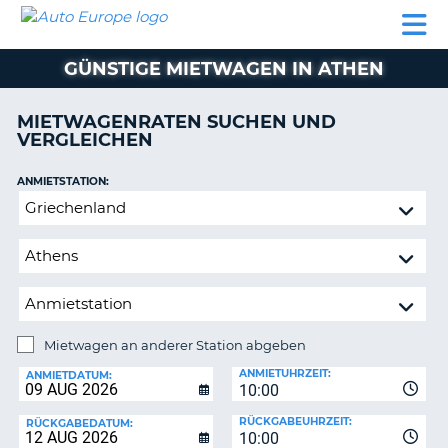
AUTO
MIETWAGEN
WOHNMOBILE
MIETWAGEN
PARTNER
HILFE
EUROPE
MIETEN
WOHNMOBILE
GÜNSTIGE MIETWAGEN IN ATHEN
N
MIETEN
PARTNER
MIETWAGENRATEN SUCHEN UND
NE
VERGLEICHEN
HILFE
NG
MEIN
ANMIETSTATION:
KONTO
Mietwagen
MEINE
an
BUCHUNG
anderer
Station
OESTERREICH
abgeben
Mietwagen an anderer Station abgeben
RÜCKGABESTATION:
ANMIETUHRZEIT:
ANMIETDATUM:
10:00
?
RÜCKGABEUHRZEIT:
RÜCKGABEDATUM:
10:00