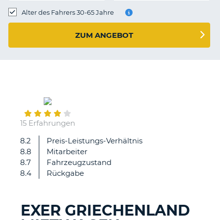
s
Alter des Fahrers 30-65 Jahre
ZUM ANGEBOT
s
September
16
15 Erfahrungen
8.2
Preis-Leistungs-Verhältnis
sehr
8.8
Mitarbeiter
zu
8.7
Fahrzeugzustand
frieden
8.4
Rückgabe
EXER GRIECHENLAND
Z