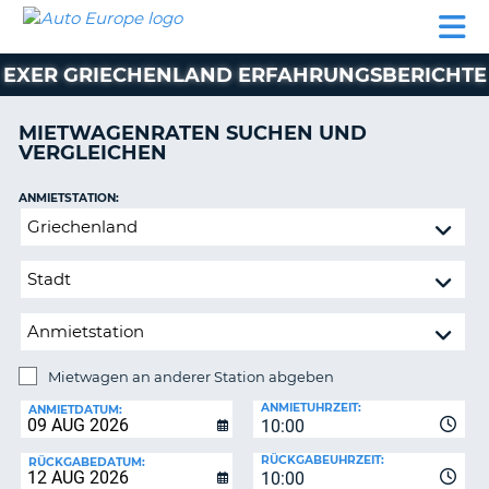
AUTO
MIETWAGEN
WOHNMOBILE
MIETWAGEN
PARTNER
HILFE
EUROPE
MIETEN
WOHNMOBILE
EXER GRIECHENLAND ERFAHRUNGSBERICHTE
N
MIETEN
PARTNER
MIETWAGENRATEN SUCHEN UND
NE
VERGLEICHEN
HILFE
NG
MEIN
ANMIETSTATION:
KONTO
Mietwagen
MEINE
an
BUCHUNG
anderer
Station
OESTERREICH
abgeben
Mietwagen an anderer Station abgeben
RÜCKGABESTATION:
ANMIETUHRZEIT:
ANMIETDATUM:
10:00
?
RÜCKGABEUHRZEIT:
RÜCKGABEDATUM:
10:00