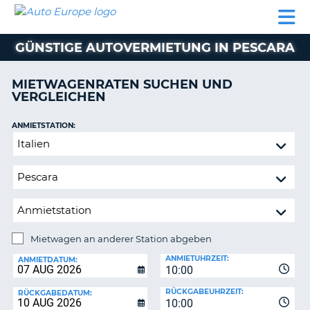
AUTO
MIETWAGEN
WOHNMOBILE
MIETWAGEN
PARTNER
HILFE
EUROPE
MIETEN
WOHNMOBILE
GÜNSTIGE AUTOVERMIETUNG IN PESCARA
N
MIETEN
PARTNER
MIETWAGENRATEN SUCHEN UND
NE
VERGLEICHEN
HILFE
NG
MEIN
ANMIETSTATION:
KONTO
Mietwagen
MEINE
an
BUCHUNG
anderer
Station
OESTERREICH
abgeben
Mietwagen an anderer Station abgeben
RÜCKGABESTATION:
ANMIETUHRZEIT:
ANMIETDATUM:
10:00
?
RÜCKGABEUHRZEIT:
RÜCKGABEDATUM:
10:00