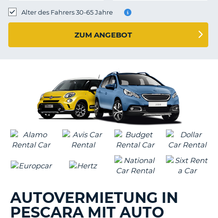
s
Alter des Fahrers 30-65 Jahre
ZUM ANGEBOT
s
AUTOVERMIETUNG IN
PESCARA MIT AUTO
Z