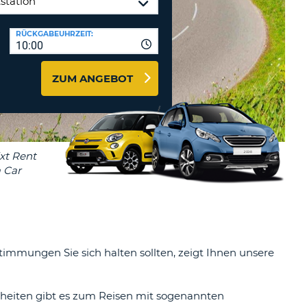
ZEICHEN
STÄTIGEN
MINDESTENS
Reisebüros & Web-Affiliates
RÜCKGABEUHRZEIT:
EIN
10:00
LOGIN
GROSSBUCHSTABE
MINDESTENS
PASSWORT
ZUM ANGEBOT
ZURÜCKSETZEN
EIN
KLEINBUCHSTABE
MINDESTENS
CANCEL
EINE
ZAHL
MINDESTENS
EIN
SONDERZEICHEN
immungen Sie sich halten sollten, zeigt Ihnen unsere
eiten gibt es zum Reisen mit sogenannten