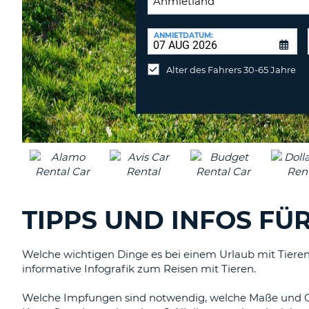
RÜCKGABESTATION:
ANMIETDATUM:
Mietwagen
an
Alter des Fahrers 30-65 Jahre
anderer
Station
abgeben
TIPPS UND INFOS FÜR
Welche wichtigen Dinge es bei einem Urlaub mit Tieren
informative Infografik zum Reisen mit Tieren.
Welche Impfungen sind notwendig, welche Maße und G