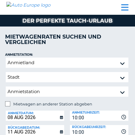
AUTO
MIETWAGEN
WOHNMOBILE
MIETWAGEN
PARTNER
HILFE
EUROPE
MIETEN
WOHNMOBILE
DER PERFEKTE TAUCH-URLAUB
N
MIETEN
PARTNER
MIETWAGENRATEN SUCHEN UND
NE
VERGLEICHEN
HILFE
NG
MEIN
ANMIETSTATION:
KONTO
Mietwagen
MEINE
an
BUCHUNG
anderer
Station
OESTERREICH
abgeben
Mietwagen an anderer Station abgeben
RÜCKGABESTATION:
ANMIETUHRZEIT:
ANMIETDATUM:
10:00
?
RÜCKGABEUHRZEIT:
RÜCKGABEDATUM:
10:00