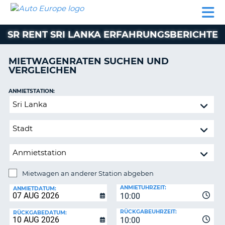
AUTO
MIETWAGEN
WOHNMOBILE
MIETWAGEN
PARTNER
HILFE
EUROPE
MIETEN
WOHNMOBILE
SR RENT SRI LANKA ERFAHRUNGSBERICHTE
N
MIETEN
PARTNER
MIETWAGENRATEN SUCHEN UND
NE
VERGLEICHEN
HILFE
NG
MEIN
ANMIETSTATION:
KONTO
Mietwagen
MEINE
an
BUCHUNG
anderer
Station
OESTERREICH
abgeben
Mietwagen an anderer Station abgeben
RÜCKGABESTATION:
ANMIETUHRZEIT:
ANMIETDATUM:
10:00
?
RÜCKGABEUHRZEIT:
RÜCKGABEDATUM:
10:00