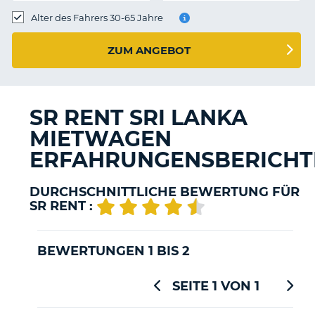
s
Alter des Fahrers 30-65 Jahre
ZUM ANGEBOT
s
SR RENT SRI LANKA
MIETWAGEN
ERFAHRUNGENSBERICHT
DURCHSCHNITTLICHE BEWERTUNG FÜR
SR RENT :
BEWERTUNGEN 1 BIS 2
SEITE 1 VON 1
Z