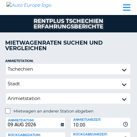
AUTO
MIETWAGEN
WOHNMOBILE
MIETWAGEN
PARTNER
HILFE
EUROPE
MIETEN
WOHNMOBILE
RENTPLUS TSCHECHIEN
N
MIETEN
ERFAHRUNGSBERICHTE
PARTNER
NE
MIETWAGENRATEN SUCHEN UND
HILFE
NG
VERGLEICHEN
MEIN
KONTO
ANMIETSTATION:
Mietwagen
MEINE
an
BUCHUNG
anderer
OESTERREICH
Station
abgeben
Mietwagen an anderer Station abgeben
RÜCKGABESTATION:
ANMIETUHRZEIT:
ANMIETDATUM:
?
10:00
RÜCKGABEUHRZEIT:
RÜCKGABEDATUM: