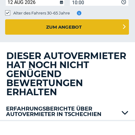
s
10:00
Alter des Fahrers 30-65 Jahre
ZUM ANGEBOT
s
DIESER AUTOVERMIETER
HAT NOCH NICHT
GENÜGEND
BEWERTUNGEN
ERHALTEN
ERFAHRUNGSBERICHTE ÜBER
AUTOVERMIETER IN TSCHECHIEN
Budget
Firefly
Z