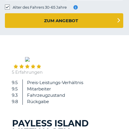
s
Alter des Fahrers 30-65 Jahre
ZUM ANGEBOT
s
November
03
5 Erfahrungen
9.5
Preis-Leistungs-Verhältnis
9.5
Mitarbeiter
9.3
Fahrzeugzustand
9.8
Rückgabe
PAYLESS ISLAND
Z