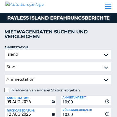
AUTO
MIETWAGEN
WOHNMOBILE
MIETWAGEN
PARTNER
HILFE
EUROPE
MIETEN
WOHNMOBILE
PAYLESS ISLAND ERFAHRUNGSBERICHTE
N
MIETEN
PARTNER
MIETWAGENRATEN SUCHEN UND
NE
VERGLEICHEN
HILFE
NG
MEIN
ANMIETSTATION:
KONTO
Mietwagen
MEINE
an
BUCHUNG
anderer
Station
OESTERREICH
abgeben
Mietwagen an anderer Station abgeben
RÜCKGABESTATION:
ANMIETUHRZEIT:
ANMIETDATUM:
10:00
?
RÜCKGABEUHRZEIT:
RÜCKGABEDATUM:
10:00