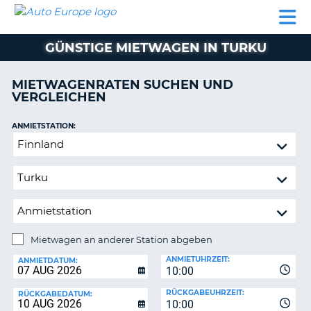
AUTO
MIETWAGEN
WOHNMOBILE
MIETWAGEN
PARTNER
HILFE
EUROPE
MIETEN
WOHNMOBILE
GÜNSTIGE MIETWAGEN IN TURKU
N
MIETEN
PARTNER
MIETWAGENRATEN SUCHEN UND
NE
VERGLEICHEN
HILFE
NG
MEIN
ANMIETSTATION:
KONTO
Mietwagen
MEINE
an
BUCHUNG
anderer
Station
OESTERREICH
abgeben
Mietwagen an anderer Station abgeben
RÜCKGABESTATION:
ANMIETUHRZEIT:
ANMIETDATUM:
10:00
?
RÜCKGABEUHRZEIT:
RÜCKGABEDATUM:
10:00