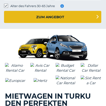
s
Alter des Fahrers 30-65 Jahre
ZUM ANGEBOT
s
MIETWAGEN IN TURKU
DEN PERFEKTEN
Z