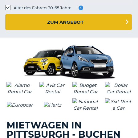
s
Alter des Fahrers 30-65 Jahre
ZUM ANGEBOT
s
MIETWAGEN IN
PITTSBURGH - BUCHEN
Z