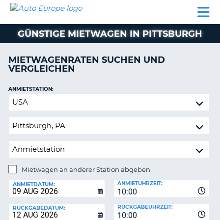
AUTO
MIETWAGEN
WOHNMOBILE
MIETWAGEN
PARTNER
HILFE
EUROPE
MIETEN
WOHNMOBILE
GÜNSTIGE MIETWAGEN IN PITTSBURGH
N
MIETEN
PARTNER
MIETWAGENRATEN SUCHEN UND
NE
VERGLEICHEN
HILFE
NG
MEIN
ANMIETSTATION:
KONTO
Mietwagen
MEINE
an
BUCHUNG
anderer
Station
OESTERREICH
abgeben
Mietwagen an anderer Station abgeben
RÜCKGABESTATION:
ANMIETUHRZEIT:
ANMIETDATUM:
10:00
?
RÜCKGABEUHRZEIT:
RÜCKGABEDATUM:
10:00