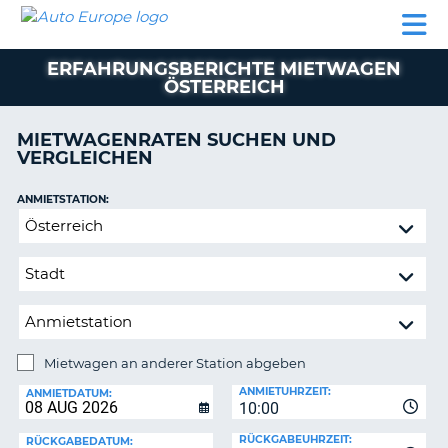
AUTO
MIETWAGEN
WOHNMOBILE
MIETWAGEN
PARTNER
HILFE
EUROPE
MIETEN
WOHNMOBILE
ERFAHRUNGSBERICHTE MIETWAGEN
N
MIETEN
ÖSTERREICH
PARTNER
NE
MIETWAGENRATEN SUCHEN UND
HILFE
NG
VERGLEICHEN
MEIN
KONTO
ANMIETSTATION:
Mietwagen
MEINE
an
BUCHUNG
anderer
OESTERREICH
Station
abgeben
Mietwagen an anderer Station abgeben
RÜCKGABESTATION:
ANMIETUHRZEIT:
ANMIETDATUM:
?
10:00
RÜCKGABEUHRZEIT:
RÜCKGABEDATUM: