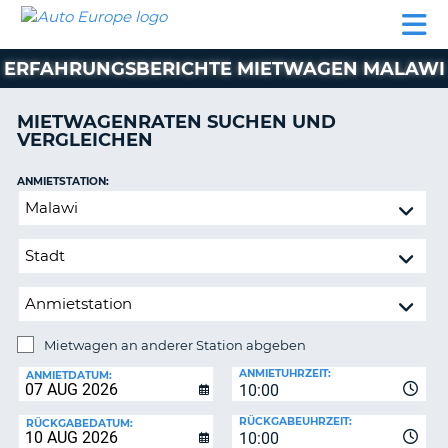
AUTO
MIETWAGEN
WOHNMOBILE
MIETWAGEN
PARTNER
HILFE
EUROPE
MIETEN
WOHNMOBILE
ERFAHRUNGSBERICHTE MIETWAGEN MALAWI
N
MIETEN
PARTNER
MIETWAGENRATEN SUCHEN UND
NE
VERGLEICHEN
HILFE
NG
MEIN
ANMIETSTATION:
KONTO
Mietwagen
MEINE
an
BUCHUNG
anderer
Station
OESTERREICH
abgeben
Mietwagen an anderer Station abgeben
RÜCKGABESTATION:
ANMIETUHRZEIT:
ANMIETDATUM:
10:00
?
RÜCKGABEUHRZEIT:
RÜCKGABEDATUM:
10:00