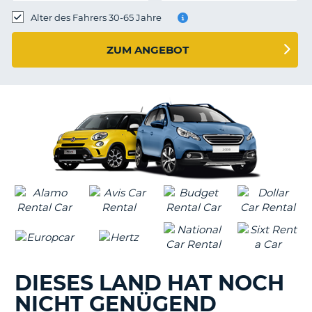
s
Alter des Fahrers 30-65 Jahre
ZUM ANGEBOT
s
DIESES LAND HAT NOCH
NICHT GENÜGEND
Z