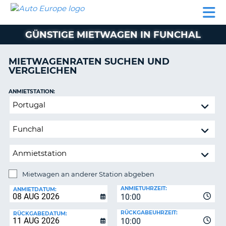
AUTO
MIETWAGEN
WOHNMOBILE
MIETWAGEN
PARTNER
HILFE
EUROPE
MIETEN
WOHNMOBILE
GÜNSTIGE MIETWAGEN IN FUNCHAL
N
MIETEN
PARTNER
MIETWAGENRATEN SUCHEN UND
NE
VERGLEICHEN
HILFE
NG
MEIN
ANMIETSTATION:
KONTO
Mietwagen
MEINE
an
BUCHUNG
anderer
Station
OESTERREICH
abgeben
Mietwagen an anderer Station abgeben
RÜCKGABESTATION:
ANMIETUHRZEIT:
ANMIETDATUM:
10:00
?
RÜCKGABEUHRZEIT:
RÜCKGABEDATUM:
10:00