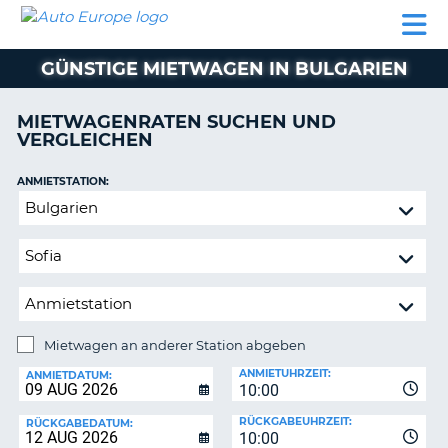
AUTO
MIETWAGEN
WOHNMOBILE
MIETWAGEN
PARTNER
HILFE
EUROPE
MIETEN
WOHNMOBILE
GÜNSTIGE MIETWAGEN IN BULGARIEN
N
MIETEN
PARTNER
MIETWAGENRATEN SUCHEN UND
NE
VERGLEICHEN
HILFE
NG
MEIN
ANMIETSTATION:
KONTO
Mietwagen
MEINE
an
BUCHUNG
anderer
Station
OESTERREICH
abgeben
Mietwagen an anderer Station abgeben
RÜCKGABESTATION:
ANMIETUHRZEIT:
ANMIETDATUM:
10:00
?
RÜCKGABEUHRZEIT:
RÜCKGABEDATUM:
10:00