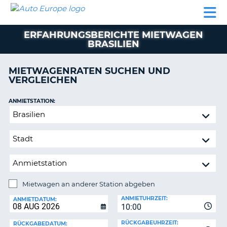
AUTO
MIETWAGEN
WOHNMOBILE
MIETWAGEN
PARTNER
HILFE
EUROPE
MIETEN
WOHNMOBILE
ERFAHRUNGSBERICHTE MIETWAGEN
N
MIETEN
BRASILIEN
PARTNER
NE
MIETWAGENRATEN SUCHEN UND
HILFE
NG
VERGLEICHEN
MEIN
KONTO
ANMIETSTATION:
Mietwagen
MEINE
an
BUCHUNG
anderer
OESTERREICH
Station
abgeben
Mietwagen an anderer Station abgeben
RÜCKGABESTATION:
ANMIETUHRZEIT:
ANMIETDATUM:
?
10:00
RÜCKGABEUHRZEIT:
RÜCKGABEDATUM: