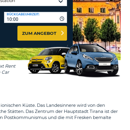
ZEICHEN
STÄTIGEN
MINDESTENS
Reisebüros & Web-Affiliates
RÜCKGABEUHRZEIT:
EIN
10:00
LOGIN
GROSSBUCHSTABE
MINDESTENS
PASSWORT
ZUM ANGEBOT
ZURÜCKSETZEN
EIN
KLEINBUCHSTABE
MINDESTENS
CANCEL
EINE
ZAHL
MINDESTENS
EIN
SONDERZEICHEN
r ionischen Küste. Das Landesinnere wird von den
e Stätten. Das Zentrum der Hauptstadt Tirana ist der
 zum Postkommunismus und die mit Fresken bemalte