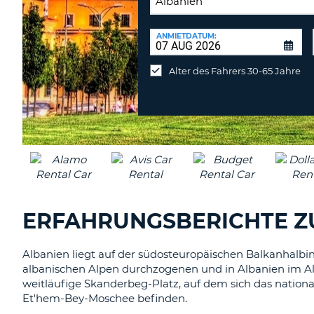
RÜCKGABESTATION:
ANMIETDATUM:
Mietwagen
an
Alter des Fahrers 30-65 Jahre
anderer
Station
abgeben
ERFAHRUNGSBERICHTE Z
Albanien liegt auf der südosteuropäischen Balkanhalbin
albanischen Alpen durchzogenen und in Albanien im All
weitläufige Skanderbeg-Platz, auf dem sich das nati
Et'hem-Bey-Moschee befinden.