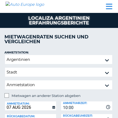
AUTO
MIETWAGEN
WOHNMOBILE
MIETWAGEN
PARTNER
HILFE
EUROPE
MIETEN
WOHNMOBILE
LOCALIZA ARGENTINIEN
N
MIETEN
ERFAHRUNGSBERICHTE
PARTNER
NE
MIETWAGENRATEN SUCHEN UND
HILFE
NG
VERGLEICHEN
MEIN
KONTO
ANMIETSTATION:
Mietwagen
MEINE
an
BUCHUNG
anderer
OESTERREICH
Station
abgeben
Mietwagen an anderer Station abgeben
RÜCKGABESTATION:
ANMIETUHRZEIT:
ANMIETDATUM:
?
10:00
RÜCKGABEUHRZEIT:
RÜCKGABEDATUM: