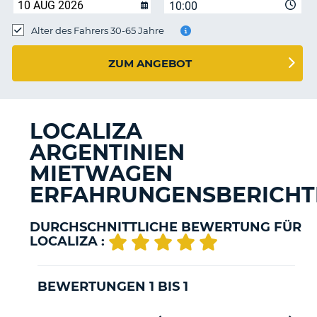
s
10:00
Alter des Fahrers 30-65 Jahre
ZUM ANGEBOT
s
LOCALIZA
ARGENTINIEN
MIETWAGEN
ERFAHRUNGENSBERICHT
DURCHSCHNITTLICHE BEWERTUNG FÜR
LOCALIZA :
BEWERTUNGEN 1 BIS 1
Z