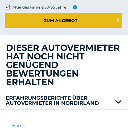
s
Alter des Fahrers 30-65 Jahre
ZUM ANGEBOT
s
DIESER AUTOVERMIETER
HAT NOCH NICHT
GENÜGEND
BEWERTUNGEN
ERHALTEN
ERFAHRUNGSBERICHTE ÜBER
AUTOVERMIETER IN NORDIRLAND
Alamo
Dollar
Enterprise
Home
Z