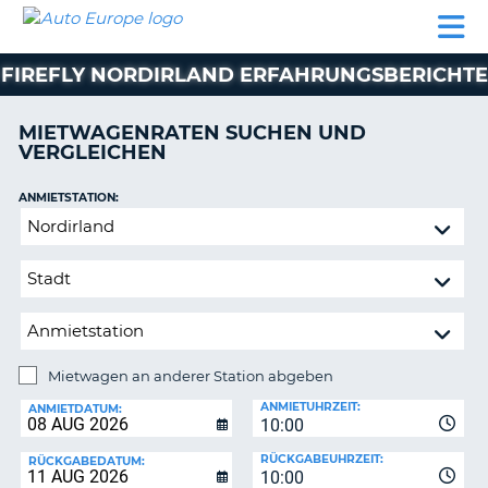
AUTO
MIETWAGEN
WOHNMOBILE
MIETWAGEN
PARTNER
HILFE
EUROPE
MIETEN
WOHNMOBILE
FIREFLY NORDIRLAND ERFAHRUNGSBERICHTE
N
MIETEN
PARTNER
MIETWAGENRATEN SUCHEN UND
NE
VERGLEICHEN
HILFE
NG
MEIN
ANMIETSTATION:
KONTO
Mietwagen
MEINE
an
BUCHUNG
anderer
Station
OESTERREICH
abgeben
Mietwagen an anderer Station abgeben
RÜCKGABESTATION:
ANMIETUHRZEIT:
ANMIETDATUM:
10:00
?
RÜCKGABEUHRZEIT:
RÜCKGABEDATUM:
10:00