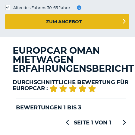
s
Alter des Fahrers 30-65 Jahre
ZUM ANGEBOT
s
EUROPCAR OMAN
MIETWAGEN
ERFAHRUNGENSBERICHT
DURCHSCHNITTLICHE BEWERTUNG FÜR
EUROPCAR :
BEWERTUNGEN 1 BIS 3
SEITE 1 VON 1
Z