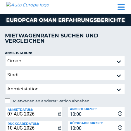
AUTO
MIETWAGEN
WOHNMOBILE
MIETWAGEN
PARTNER
HILFE
EUROPE
MIETEN
WOHNMOBILE
EUROPCAR OMAN ERFAHRUNGSBERICHTE
N
MIETEN
PARTNER
MIETWAGENRATEN SUCHEN UND
NE
VERGLEICHEN
HILFE
NG
MEIN
ANMIETSTATION:
KONTO
Mietwagen
MEINE
an
BUCHUNG
anderer
Station
OESTERREICH
abgeben
Mietwagen an anderer Station abgeben
RÜCKGABESTATION:
ANMIETUHRZEIT:
ANMIETDATUM:
10:00
?
RÜCKGABEUHRZEIT:
RÜCKGABEDATUM:
10:00