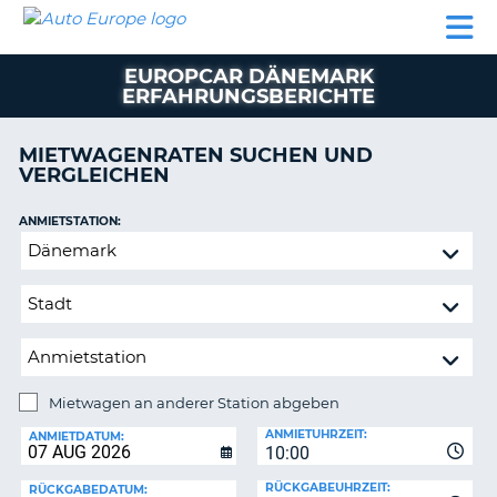
AUTO
MIETWAGEN
WOHNMOBILE
MIETWAGEN
PARTNER
HILFE
EUROPE
MIETEN
WOHNMOBILE
EUROPCAR DÄNEMARK
N
MIETEN
ERFAHRUNGSBERICHTE
PARTNER
NE
MIETWAGENRATEN SUCHEN UND
HILFE
NG
VERGLEICHEN
MEIN
KONTO
ANMIETSTATION:
Mietwagen
MEINE
an
BUCHUNG
anderer
OESTERREICH
Station
abgeben
Mietwagen an anderer Station abgeben
RÜCKGABESTATION:
ANMIETUHRZEIT:
ANMIETDATUM:
?
10:00
RÜCKGABEUHRZEIT:
RÜCKGABEDATUM: