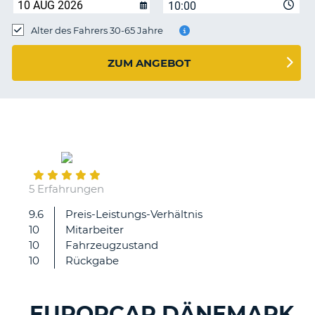
s
10:00
Alter des Fahrers 30-65 Jahre
ZUM ANGEBOT
s
September
21
5 Erfahrungen
9.6
Preis-Leistungs-Verhältnis
Auto
10
Mitarbeiter
gut,
10
Fahrzeugzustand
alles
10
Rückgabe
gut!
EUROPCAR DÄNEMARK
Z