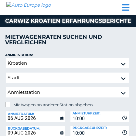
AUTO
MIETWAGEN
WOHNMOBILE
MIETWAGEN
PARTNER
HILFE
EUROPE
MIETEN
WOHNMOBILE
CARWIZ KROATIEN ERFAHRUNGSBERICHTE
N
MIETEN
PARTNER
MIETWAGENRATEN SUCHEN UND
NE
VERGLEICHEN
HILFE
NG
MEIN
ANMIETSTATION:
KONTO
Mietwagen
MEINE
an
BUCHUNG
anderer
Station
OESTERREICH
abgeben
Mietwagen an anderer Station abgeben
RÜCKGABESTATION:
ANMIETUHRZEIT:
ANMIETDATUM:
10:00
?
RÜCKGABEUHRZEIT:
RÜCKGABEDATUM:
10:00