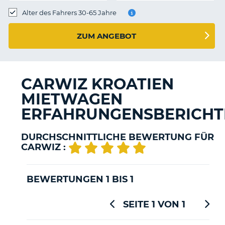
s
Alter des Fahrers 30-65 Jahre
ZUM ANGEBOT
s
CARWIZ KROATIEN
MIETWAGEN
ERFAHRUNGENSBERICHT
DURCHSCHNITTLICHE BEWERTUNG FÜR
CARWIZ :
BEWERTUNGEN 1 BIS 1
SEITE 1 VON 1
Z