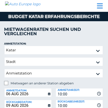
AUTO
MIETWAGEN
WOHNMOBILE
MIETWAGEN
PARTNER
HILFE
EUROPE
MIETEN
WOHNMOBILE
BUDGET KATAR ERFAHRUNGSBERICHTE
N
MIETEN
PARTNER
MIETWAGENRATEN SUCHEN UND
NE
VERGLEICHEN
HILFE
NG
MEIN
ANMIETSTATION:
KONTO
Mietwagen
MEINE
an
BUCHUNG
anderer
Station
OESTERREICH
abgeben
Mietwagen an anderer Station abgeben
RÜCKGABESTATION:
ANMIETUHRZEIT:
ANMIETDATUM:
10:00
?
RÜCKGABEUHRZEIT:
RÜCKGABEDATUM:
10:00