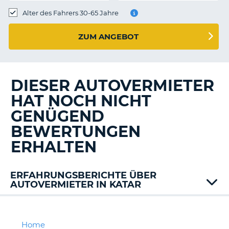
s
Alter des Fahrers 30-65 Jahre
ZUM ANGEBOT
s
DIESER AUTOVERMIETER
HAT NOCH NICHT
GENÜGEND
BEWERTUNGEN
ERHALTEN
ERFAHRUNGSBERICHTE ÜBER
AUTOVERMIETER IN KATAR
Europcar
Platinum
Home
Z