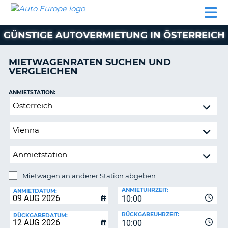
AUTO
MIETWAGEN
WOHNMOBILE
MIETWAGEN
PARTNER
HILFE
EUROPE
MIETEN
WOHNMOBILE
GÜNSTIGE AUTOVERMIETUNG IN ÖSTERREICH
N
MIETEN
PARTNER
MIETWAGENRATEN SUCHEN UND
NE
VERGLEICHEN
HILFE
NG
MEIN
ANMIETSTATION:
KONTO
Mietwagen
MEINE
an
BUCHUNG
anderer
Station
OESTERREICH
abgeben
Mietwagen an anderer Station abgeben
RÜCKGABESTATION:
ANMIETUHRZEIT:
ANMIETDATUM:
10:00
?
RÜCKGABEUHRZEIT:
RÜCKGABEDATUM:
10:00