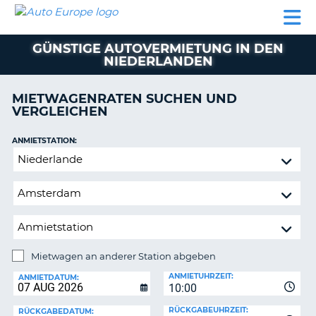
AUTO
MIETWAGEN
WOHNMOBILE
MIETWAGEN
PARTNER
HILFE
EUROPE
MIETEN
WOHNMOBILE
GÜNSTIGE AUTOVERMIETUNG IN DEN
N
MIETEN
NIEDERLANDEN
PARTNER
NE
MIETWAGENRATEN SUCHEN UND
HILFE
NG
VERGLEICHEN
MEIN
KONTO
ANMIETSTATION:
Mietwagen
MEINE
an
BUCHUNG
anderer
OESTERREICH
Station
abgeben
Mietwagen an anderer Station abgeben
RÜCKGABESTATION:
ANMIETUHRZEIT:
ANMIETDATUM:
?
10:00
RÜCKGABEUHRZEIT:
RÜCKGABEDATUM: