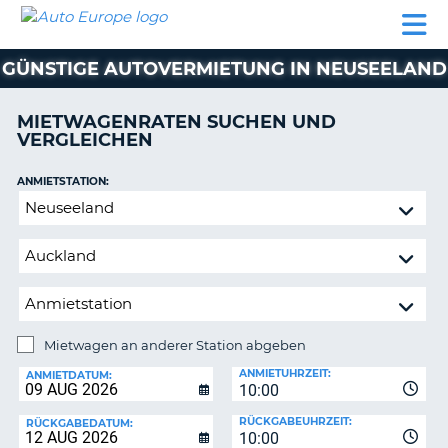
AUTO
MIETWAGEN
WOHNMOBILE
MIETWAGEN
PARTNER
HILFE
EUROPE
MIETEN
WOHNMOBILE
GÜNSTIGE AUTOVERMIETUNG IN NEUSEELAND
N
MIETEN
PARTNER
MIETWAGENRATEN SUCHEN UND
NE
VERGLEICHEN
HILFE
NG
MEIN
ANMIETSTATION:
KONTO
Mietwagen
MEINE
an
BUCHUNG
anderer
Station
OESTERREICH
abgeben
Mietwagen an anderer Station abgeben
RÜCKGABESTATION:
ANMIETUHRZEIT:
ANMIETDATUM:
10:00
?
RÜCKGABEUHRZEIT:
RÜCKGABEDATUM:
10:00