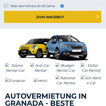
s
Alter des Fahrers 30-65 Jahre
ZUM ANGEBOT
s
AUTOVERMIETUNG IN
GRANADA - BESTE
Z