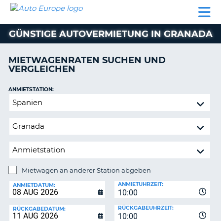
AUTO
MIETWAGEN
WOHNMOBILE
MIETWAGEN
PARTNER
HILFE
EUROPE
MIETEN
WOHNMOBILE
GÜNSTIGE AUTOVERMIETUNG IN GRANADA
N
MIETEN
PARTNER
MIETWAGENRATEN SUCHEN UND
NE
VERGLEICHEN
HILFE
NG
MEIN
ANMIETSTATION:
KONTO
Mietwagen
MEINE
an
BUCHUNG
anderer
Station
OESTERREICH
abgeben
Mietwagen an anderer Station abgeben
RÜCKGABESTATION:
ANMIETUHRZEIT:
ANMIETDATUM:
10:00
?
RÜCKGABEUHRZEIT:
RÜCKGABEDATUM:
10:00