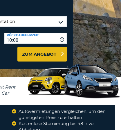
ZEICHEN
STÄTIGEN
MINDESTENS
Reisebüros & Web-Affiliates
EIN
LOGIN
GROSSBUCHSTABE
MINDESTENS
PASSWORT
RÜCKGABEUHRZEIT:
ZURÜCKSETZEN
EIN
10:00
KLEINBUCHSTABE
MINDESTENS
CANCEL
ZUM ANGEBOT
EINE
ZAHL
MINDESTENS
EIN
SONDERZEICHEN
Autovermietungen vergleichen, um den
günstigsten Preis zu erhalten
Kostenlose Stornierung bis 48 h vor
Abholung