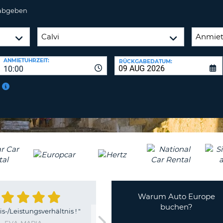
BE
 abgeben
ANMIETUHRZEIT:
RÜCKGABEDATUM:
10:00
Warum Auto Europe
buchen?
"
Alles bestens.
"
GERHARD