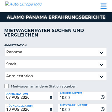
AUTO
MIETWAGEN
WOHNMOBILE
MIETWAGEN
PARTNER
HILFE
EUROPE
MIETEN
WOHNMOBILE
ALAMO PANAMA ERFAHRUNGSBERICHTE
N
MIETEN
PARTNER
MIETWAGENRATEN SUCHEN UND
NE
VERGLEICHEN
HILFE
NG
MEIN
ANMIETSTATION:
KONTO
Mietwagen
MEINE
an
BUCHUNG
anderer
Station
OESTERREICH
abgeben
Mietwagen an anderer Station abgeben
RÜCKGABESTATION:
ANMIETUHRZEIT:
ANMIETDATUM:
10:00
?
RÜCKGABEUHRZEIT:
RÜCKGABEDATUM:
10:00