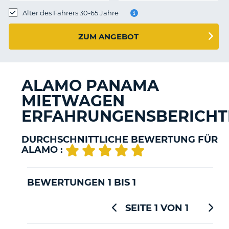
s
Alter des Fahrers 30-65 Jahre
ZUM ANGEBOT
s
ALAMO PANAMA
MIETWAGEN
ERFAHRUNGENSBERICHT
DURCHSCHNITTLICHE BEWERTUNG FÜR
ALAMO :
BEWERTUNGEN 1 BIS 1
SEITE 1 VON 1
Z