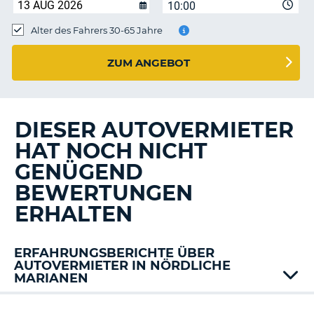
s
10:00
Alter des Fahrers 30-65 Jahre
ZUM ANGEBOT
s
DIESER AUTOVERMIETER
HAT NOCH NICHT
GENÜGEND
BEWERTUNGEN
ERHALTEN
ERFAHRUNGSBERICHTE ÜBER
AUTOVERMIETER IN NÖRDLICHE
MARIANEN
Z