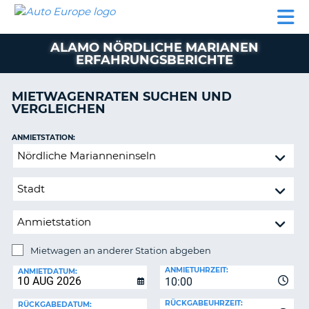
AUTO
MIETWAGEN
WOHNMOBILE
MIETWAGEN
PARTNER
HILFE
EUROPE
MIETEN
WOHNMOBILE
ALAMO NÖRDLICHE MARIANEN
N
MIETEN
ERFAHRUNGSBERICHTE
PARTNER
NE
MIETWAGENRATEN SUCHEN UND
HILFE
NG
VERGLEICHEN
MEIN
KONTO
ANMIETSTATION:
Mietwagen
MEINE
an
BUCHUNG
anderer
OESTERREICH
Station
abgeben
Mietwagen an anderer Station abgeben
RÜCKGABESTATION:
ANMIETUHRZEIT:
ANMIETDATUM:
?
10:00
RÜCKGABEUHRZEIT:
RÜCKGABEDATUM: