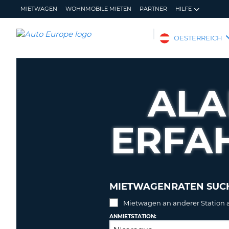
MIETWAGEN
WOHNMOBILE MIETEN
PARTNER
HILFE
AUTO
OESTERREICH
EUROPE
MIETWAGEN
WOHNMOBILE
ALA
MIETEN
PARTNER
ERFA
HILFE
MEIN
MEINE
KONTO
BUCHUNG
OESTERREICH
MIETWAGENRATEN SUC
Mietwagen an anderer Station
ANMIETSTATION: