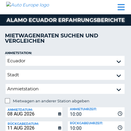
AUTO
MIETWAGEN
WOHNMOBILE
MIETWAGEN
PARTNER
HILFE
EUROPE
MIETEN
WOHNMOBILE
ALAMO ECUADOR ERFAHRUNGSBERICHTE
N
MIETEN
PARTNER
MIETWAGENRATEN SUCHEN UND
NE
VERGLEICHEN
HILFE
NG
MEIN
ANMIETSTATION:
KONTO
Mietwagen
MEINE
an
BUCHUNG
anderer
Station
OESTERREICH
abgeben
Mietwagen an anderer Station abgeben
RÜCKGABESTATION:
ANMIETUHRZEIT:
ANMIETDATUM:
10:00
?
RÜCKGABEUHRZEIT:
RÜCKGABEDATUM:
10:00