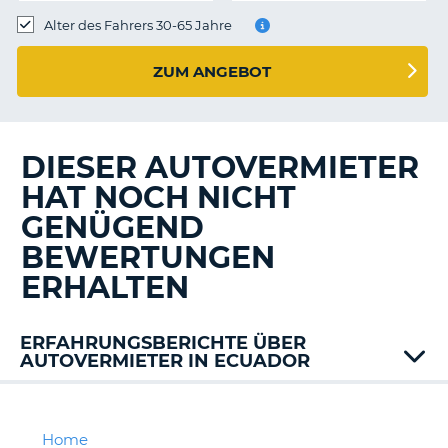
s
Alter des Fahrers 30-65 Jahre
ZUM ANGEBOT
s
DIESER AUTOVERMIETER
HAT NOCH NICHT
GENÜGEND
BEWERTUNGEN
ERHALTEN
ERFAHRUNGSBERICHTE ÜBER
AUTOVERMIETER IN ECUADOR
Home
Z